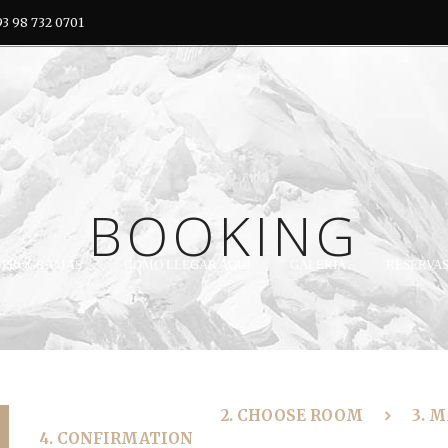
3 98 732 0701
BOOKING
PROGRAMAS
COMO LLEGAR AQUÍ
GALERÍA
RESERVA
1. CHOOSE DATE
2. CHOOSE ROOM
3. 
4. CONFIRMATION