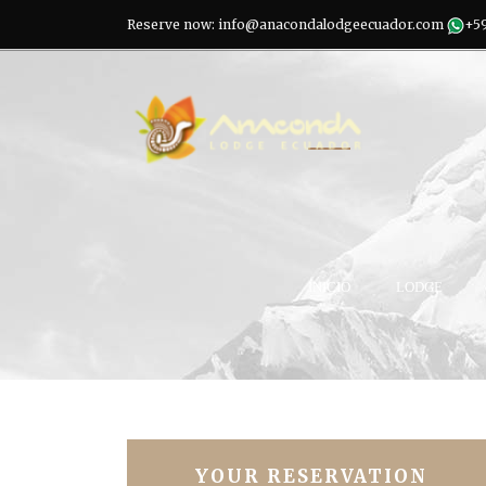
Reserve now: info@anacondalodgeecuador.com
+59
INICIO
LODGE
YOUR RESERVATION