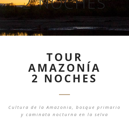
2 NOCHES
TOUR
AMAZONÍA
2 NOCHES
Cultura de la Amazonia, bosque primario
y caminata nocturna en la selva